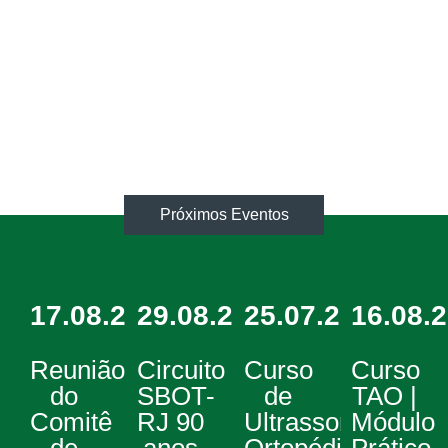
Frase com CTA para
Parceria
Próximos Eventos
17.08.2026
29.08.2026
25.07.2026
16.08.
Reunião
Circuito
Curso
Curso
do
SBOT-
de
TAO |
Comitê
RJ 90
Ultrassom
Módulo
de
anos
Ortopédico
Prático