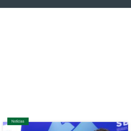
Últimas notícias
Informações relevantes e novidades a respeito da
Regional Rio. Conteúdos para membros e também para
residentes em Ortopedia.
Notícias