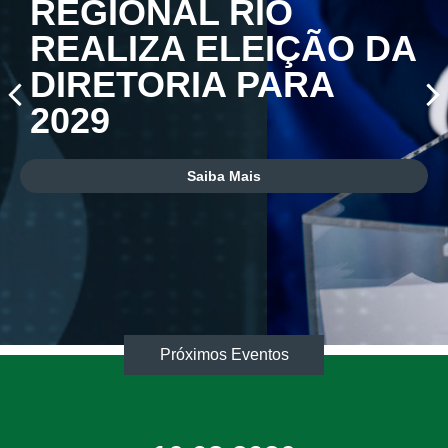
REGIONAL RIO
ACESSE A PÁGINA
ARTROPLASTIA
REALIZA ELEIÇÃO DA
DO SIMPÓSIO ‘A
REÚNE
DIRETORIA PARA
MULHER NO
ESPECIALISTAS E
2029
ESPORTE’
CELEBRA OS 90
ANOS DA SBOT-RJ
Saiba Mais
Saiba Mais
Saiba Mais
Próximos Eventos