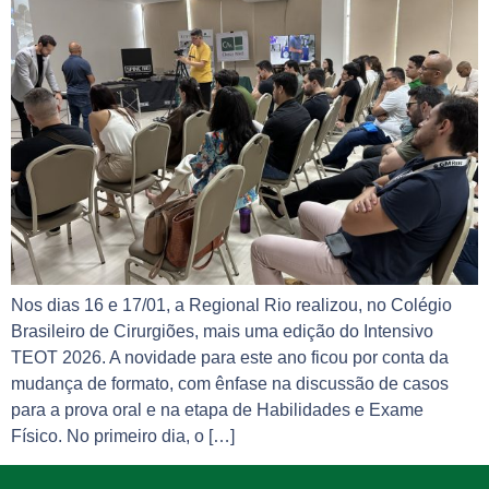
Nos dias 16 e 17/01, a Regional Rio realizou, no Colégio
Brasileiro de Cirurgiões, mais uma edição do Intensivo
TEOT 2026. A novidade para este ano ficou por conta da
mudança de formato, com ênfase na discussão de casos
para a prova oral e na etapa de Habilidades e Exame
Físico. No primeiro dia, o […]