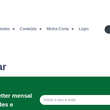
ventos
Conteúdo
Minha Conta
Login
ar
etter mensal
des e