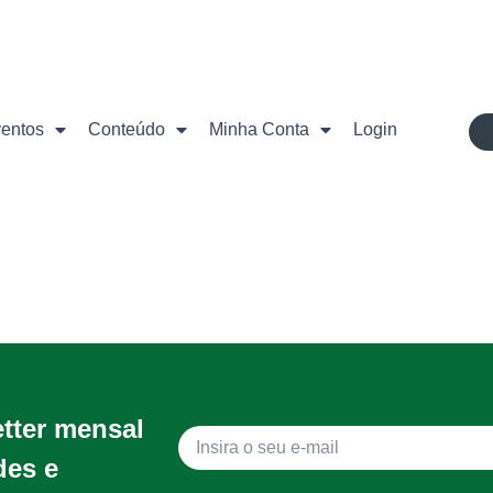
ventos
Conteúdo
Minha Conta
Login
etter mensal
des e