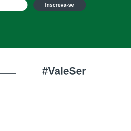
Inscreva-se
#ValeSer