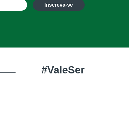
Inscreva-se
#ValeSer